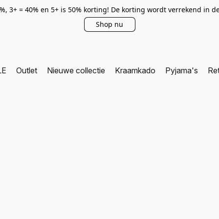
0%, 3+ = 40% en 5+ is 50% korting! De korting wordt verrekend in 
Shop nu
LE
Outlet
Nieuwe collectie
Kraamkado
Pyjama's
Re