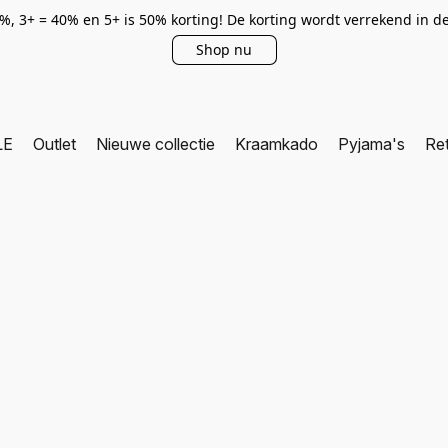
0%, 3+ = 40% en 5+ is 50% korting! De korting wordt verrekend in 
Shop nu
LE
Outlet
Nieuwe collectie
Kraamkado
Pyjama's
Re