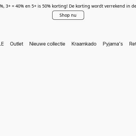
0%, 3+ = 40% en 5+ is 50% korting! De korting wordt verrekend in 
Shop nu
LE
Outlet
Nieuwe collectie
Kraamkado
Pyjama's
Re