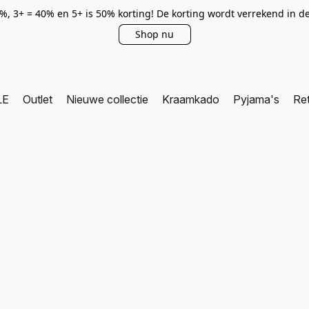
0%, 3+ = 40% en 5+ is 50% korting! De korting wordt verrekend in 
Shop nu
LE
Outlet
Nieuwe collectie
Kraamkado
Pyjama's
Re