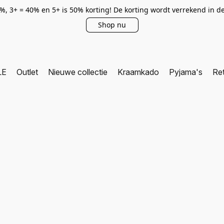
0%, 3+ = 40% en 5+ is 50% korting! De korting wordt verrekend in 
Shop nu
LE
Outlet
Nieuwe collectie
Kraamkado
Pyjama's
Re