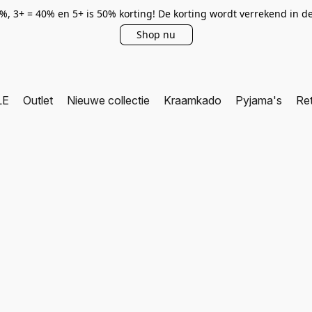
0%, 3+ = 40% en 5+ is 50% korting! De korting wordt verrekend in 
Shop nu
LE
Outlet
Nieuwe collectie
Kraamkado
Pyjama's
Re