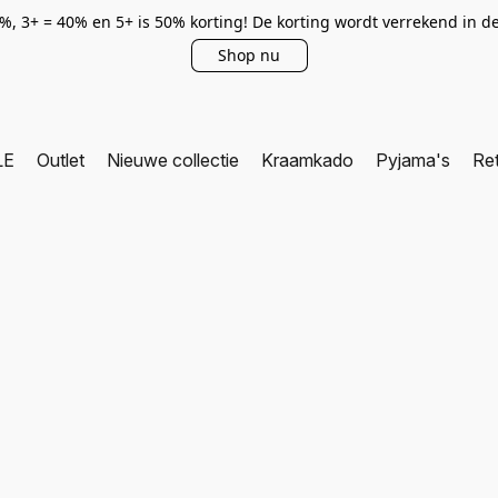
0%, 3+ = 40% en 5+ is 50% korting! De korting wordt verrekend in 
Shop nu
LE
Outlet
Nieuwe collectie
Kraamkado
Pyjama's
Re